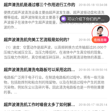
超声清洗机是通过哪三个作用进行工作的
2018-05-18 10:34:08
便携式超声波清洗设备主要由超声波发生器、超声波振动盘和清洗
槽等组成。超声波除氧化皮主要基于超声波功率的使用。相应的超
可以介绍下你们的产品么
声波振子在液体中产生超声波能量，通过空化的物理作用，在超声
波的作...
超声波清洗机完美工艺流程是如何的？
2018-05-18 10:11:36
（1）速度：空置动作是超声波，以高频转换方式传输超过20,000个
压缩力和减压交互。当压力降低时，在液体中产生真空核的现象。
当压缩力作用时，真空核被压碎压碎，从而剥离清洁物体的表面...
超声波清洗机清洗电路板可以采用这四种技术
2018-05-18 09:50:16
电路板广泛用于电子行业。在制造电路板的过程中，将有一些污染
物，包括助焊剂和粘合剂的残留物，以及在制造过程中产生的其他
污染物，例如灰尘以及碎片等。因此清洗电路板也是一件特别重要
的事。...
超声波清洗机工作时噪音太多了如何解决问题
2018-05-17 18:25:14