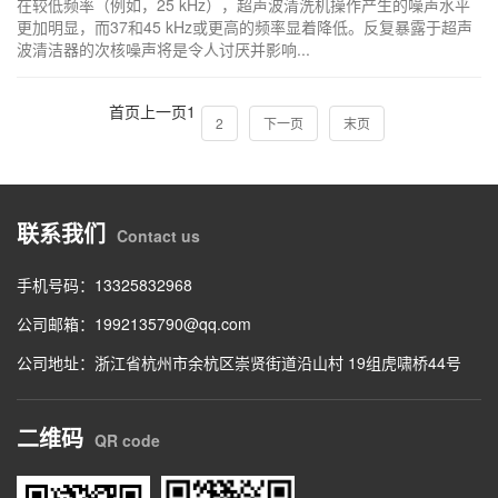
在较低频率（例如，25 kHz），超声波清洗机操作产生的噪声水平
更加明显，而37和45 kHz或更高的频率显着降低。反复暴露于超声
波清洁器的次核噪声将是令人讨厌并影响...
首页
上一页
1
2
下一页
末页
联系我们
Contact us
手机号码：13325832968
公司邮箱：1992135790@qq.com
公司地址：浙江省杭州市余杭区崇贤街道沿山村 19组虎啸桥44号
二维码
QR code