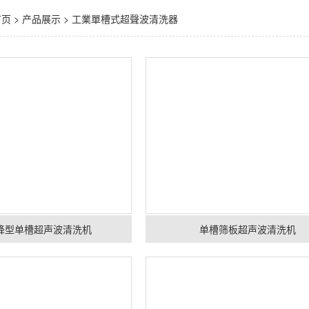
首页
>
产品展示
>
工業單槽式超聲波清洗器
降型单槽超声波清洗机
单槽筛板超声波清洗机