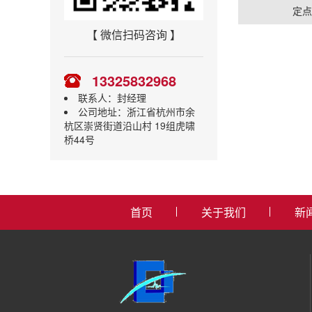
定
【 微信扫码咨询 】
13325832968
联系人：封经理
公司地址：浙江省杭州市余
杭区崇贤街道沿山村 19组虎啸
桥44号
首页
关于我们
新